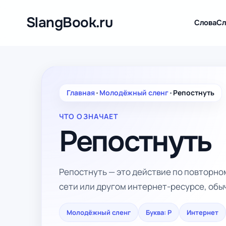
Перейти
к
SlangBook.ru
Слова
Сл
содержимому
Главная
•
Молодёжный сленг
•
Репостнуть
ЧТО ОЗНАЧАЕТ
Репостнуть
Репостнуть — это действие по повторн
сети или другом интернет-ресурсе, обыч
Молодёжный сленг
Буква: Р
Интернет