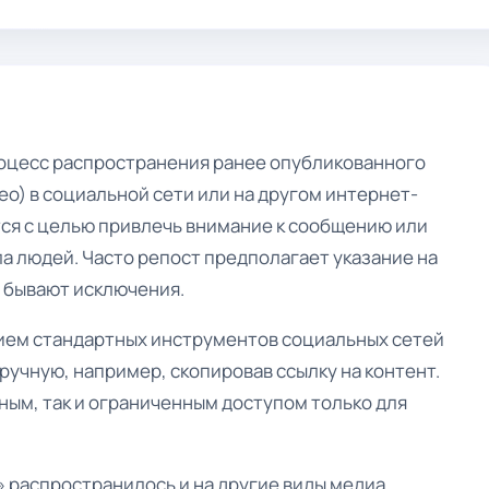
роцесс распространения ранее опубликованного
ео) в социальной сети или на другом интернет-
тся с целью привлечь внимание к сообщению или
а людей. Часто репост предполагает указание на
я бывают исключения.
нием стандартных инструментов социальных сетей
вручную, например, скопировав ссылку на контент.
чным, так и ограниченным доступом только для
 распространилось и на другие виды медиа,