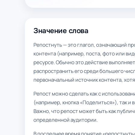
Значение слова
Репостнуть — это глагол, означающий п
контента (например, поста, фото или вид
ресурсе. Обычно это действие выполняе
распространить его среди большего числ
первоначальный источник контента, хот
Репост можно сделать как с использова
(например, кнопка «Поделиться»), так и 
Важно, что репост может быть как публи
определенной аудитории.
В последнее время понятие «репостнуть»