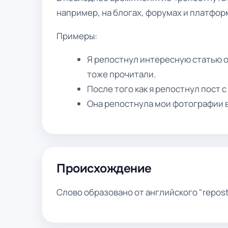
например, на блогах, форумах и платформ
Примеры:
Я репостнул интересную статью о
тоже прочитали.
После того как я репостнул пост 
Она репостнула мои фотографии в 
Происхождение
Слово образовано от английского "repost