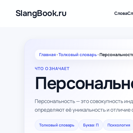
Перейти
к
SlangBook.ru
Слова
Сл
содержимому
Главная
•
Толковый словарь
•
Персональност
ЧТО ОЗНАЧАЕТ
Персональн
Персональность — это совокупность ин
определяют её уникальность и отличие 
Толковый словарь
Буква: П
Психология