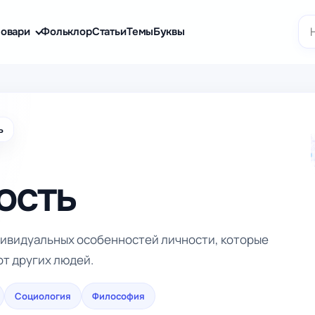
По
овари
Фольклор
Статьи
Темы
Буквы
ь
ость
дивидуальных особенностей личности, которые
от других людей.
Социология
Философия