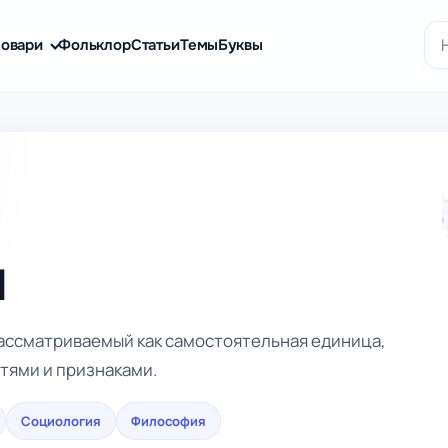
По
овари
Фольклор
Статьи
Темы
Буквы
м
рассматриваемый как самостоятельная единица,
тями и признаками.
Социология
Философия