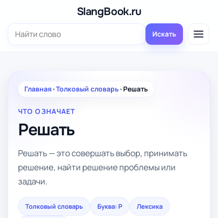
Перейти
SlangBook.ru
к
Поиск:
содержимому
Искать
Главная
•
Толковый словарь
•
Решать
ЧТО ОЗНАЧАЕТ
Решать
Решать — это совершать выбор, принимать
решение, найти решение проблемы или
задачи.
Толковый словарь
Буква: Р
Лексика