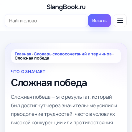
Перейти
SlangBook.ru
к
Поиск:
содержимому
Искать
Главная
•
Словарь словосочетаний и терминов
•
Сложная победа
ЧТО ОЗНАЧАЕТ
Сложная победа
Сложная победа — это результат, который
был достигнут через значительные усилия и
преодоление трудностей, часто в условиях
высокой конкуренции или противостояния.