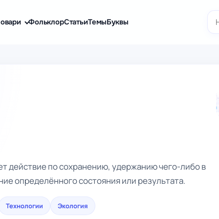
По
овари
Фольклор
Статьи
Темы
Буквы
ает действие по сохранению, удержанию чего-либо в
ение определённого состояния или результата.
Технологии
Экология