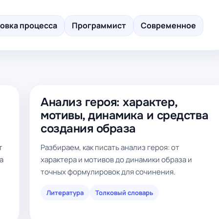
овка процесса
Программист
Современное
Анализ героя: характер,
мотивы, динамика и средства
создания образа
т
Разбираем, как писать анализ героя: от
а
характера и мотивов до динамики образа и
точных формулировок для сочинения.
Литература
Толковый словарь