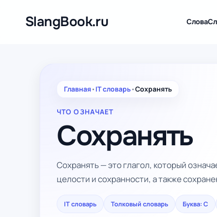
Перейти
к
SlangBook.ru
Слова
Сл
содержимому
Главная
•
IT словарь
•
Сохранять
ЧТО ОЗНАЧАЕТ
Сохранять
Сохранять — это глагол, который означ
целости и сохранности, а также сохран
IT словарь
Толковый словарь
Буква: С