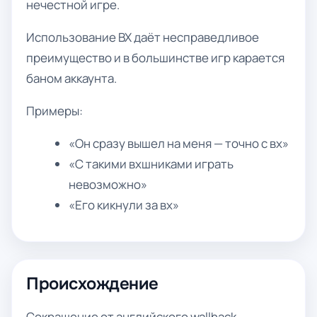
нечестной игре.
Использование ВХ даёт несправедливое
преимущество и в большинстве игр карается
баном аккаунта.
Примеры:
«Он сразу вышел на меня — точно с вх»
«С такими вхшниками играть
невозможно»
«Его кикнули за вх»
Происхождение
Сокращение от английского wallhack —