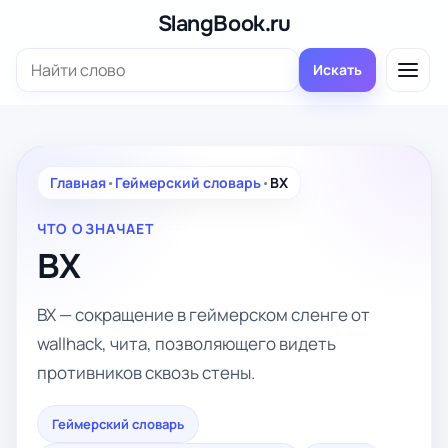
Перейти
SlangBook.ru
к
Поиск:
содержимому
Искать
Главная
•
Геймерский словарь
•
ВХ
ЧТО ОЗНАЧАЕТ
ВХ
ВХ — сокращение в геймерском сленге от
wallhack, чита, позволяющего видеть
противников сквозь стены.
Геймерский словарь