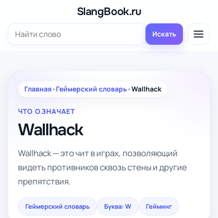
Перейти
SlangBook.ru
к
Поиск:
содержимому
Искать
Главная
•
Геймерский словарь
•
Wallhack
ЧТО ОЗНАЧАЕТ
Wallhack
Wallhack — это чит в играх, позволяющий
видеть противников сквозь стены и другие
препятствия.
Геймерский словарь
Буква: W
Гейминг