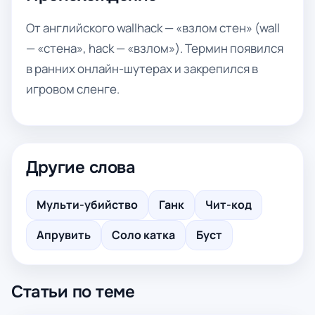
От английского wallhack — «взлом стен» (wall
— «стена», hack — «взлом»). Термин появился
в ранних онлайн-шутерах и закрепился в
игровом сленге.
Другие слова
Мульти-убийство
Ганк
Чит-код
Апрувить
Соло катка
Буст
Статьи по теме