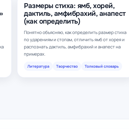
Размеры стиха: ямб, хорей,
»
дактиль, амфибрахий, анапест
(как определить)
Понятно объясняю, как определить размер стиха
по ударениям и стопам, отличить ямб от хорея и
ка
распознать дактиль, амфибрахий и анапест на
примерах.
Литература
Творчество
Толковый словарь