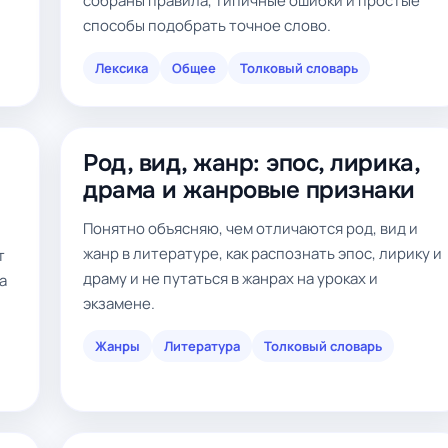
собраны правила, типичные ошибки и простые
способы подобрать точное слово.
Лексика
Общее
Толковый словарь
Род, вид, жанр: эпос, лирика,
драма и жанровые признаки
Понятно объясняю, чем отличаются род, вид и
жанр в литературе, как распознать эпос, лирику и
т
драму и не путаться в жанрах на уроках и
а
экзамене.
Жанры
Литература
Толковый словарь