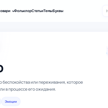
По
овари
Фольклор
Статьи
Темы
Буквы
о
о беспокойства или переживания, которое
ли в процессе его ожидания.
Эмоции