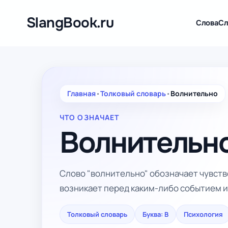
Перейти
к
SlangBook.ru
Слова
Сл
содержимому
Главная
•
Толковый словарь
•
Волнительно
ЧТО ОЗНАЧАЕТ
Волнительн
Слово "волнительно" обозначает чувств
возникает перед каким-либо событием и
Толковый словарь
Буква: В
Психология