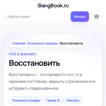
Перейти
SlangBook.ru
к
Поиск:
содержимому
Искать
Главная
•
Толковый словарь
•
Восстановить
ЧТО ОЗНАЧАЕТ
Восстановить
Восстановить — это привести что-то в
прежнее состояние, вернуть утраченное или
исправить поврежденное.
Толковый словарь
Буква: В
Лексика