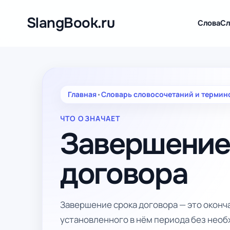
Перейти
к
SlangBook.ru
Слова
Сл
содержимому
Главная
•
Словарь словосочетаний и термин
ЧТО ОЗНАЧАЕТ
Завершение
договора
Завершение срока договора — это оконч
установленного в нём периода без нео