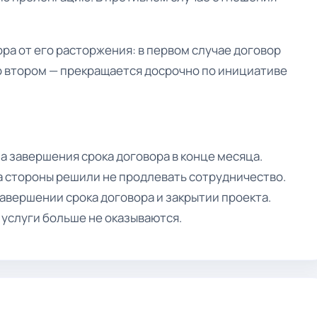
ра от его расторжения: в первом случае договор
о втором — прекращается досрочно по инициативе
а завершения срока договора в конце месяца.
а стороны решили не продлевать сотрудничество.
авершении срока договора и закрытии проекта.
 услуги больше не оказываются.