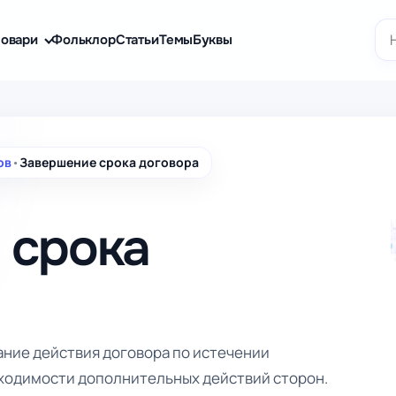
По
овари
Фольклор
Статьи
Темы
Буквы
ов
•
Завершение срока договора
 срока
ание действия договора по истечении
бходимости дополнительных действий сторон.