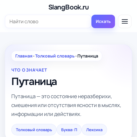
Перейти
SlangBook.ru
к
Поиск:
содержимому
Искать
Главная
•
Толковый словарь
•
Путаница
ЧТО ОЗНАЧАЕТ
Путаница
Путаница — это состояние неразберихи,
смешения или отсутствия ясности в мыслях,
информации или действиях.
Толковый словарь
Буква: П
Лексика