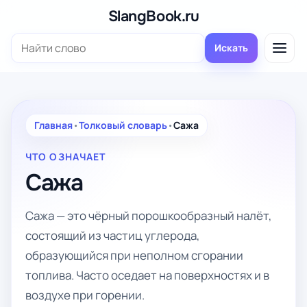
Перейти
SlangBook.ru
к
Поиск:
содержимому
Искать
Главная
•
Толковый словарь
•
Сажа
ЧТО ОЗНАЧАЕТ
Сажа
Сажа — это чёрный порошкообразный налёт,
состоящий из частиц углерода,
образующийся при неполном сгорании
топлива. Часто оседает на поверхностях и в
воздухе при горении.