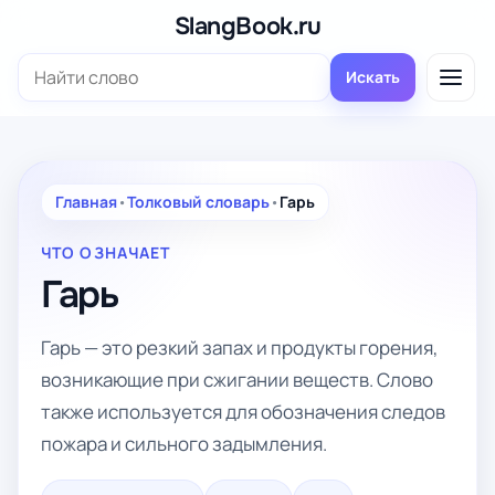
Перейти
SlangBook.ru
к
Поиск:
содержимому
Искать
Главная
•
Толковый словарь
•
Гарь
ЧТО ОЗНАЧАЕТ
Гарь
Гарь — это резкий запах и продукты горения,
возникающие при сжигании веществ. Слово
также используется для обозначения следов
пожара и сильного задымления.