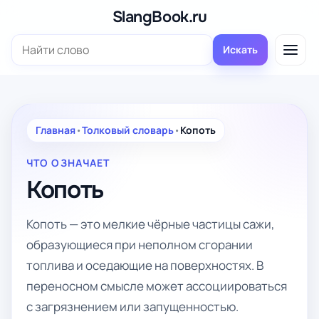
Перейти
SlangBook.ru
к
Поиск:
содержимому
Искать
Главная
•
Толковый словарь
•
Копоть
ЧТО ОЗНАЧАЕТ
Копоть
Копоть — это мелкие чёрные частицы сажи,
образующиеся при неполном сгорании
топлива и оседающие на поверхностях. В
переносном смысле может ассоциироваться
с загрязнением или запущенностью.