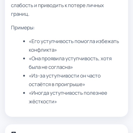
слабость и приводить к потере личных
границ.
Примеры:
«Его уступчивость помогла избежать
конфликта»
«Она проявила уступчивость, хотя
была не согласна»
«Из-за уступчивости он часто
остаётся в проигрыше»
«Иногда уступчивость полезнее
жёсткости»