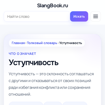
Перейти
SlangBook.ru
к
Поиск:
содержимому
Искать
Главная
•
Толковый словарь
•
Уступчивость
ЧТО ОЗНАЧАЕТ
Уступчивость
Уступчивость — это склонность соглашаться
с другими и отказываться от своих позиций
ради избегания конфликта или сохранения
отношений.