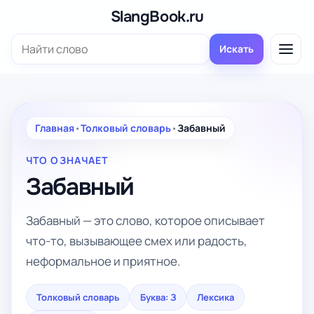
Перейти
SlangBook.ru
к
Поиск:
содержимому
Искать
Главная
•
Толковый словарь
•
Забавный
ЧТО ОЗНАЧАЕТ
Забавный
Забавный — это слово, которое описывает
что-то, вызывающее смех или радость,
неформальное и приятное.
Толковый словарь
Буква: З
Лексика