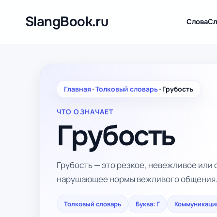
Перейти
к
SlangBook.ru
Слова
Сл
содержимому
Главная
•
Толковый словарь
•
Грубость
ЧТО ОЗНАЧАЕТ
Грубость
Грубость — это резкое, невежливое или
нарушающее нормы вежливого общения
Толковый словарь
Буква: Г
Коммуникаци