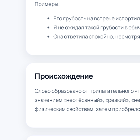
Примеры:
Его грубость на встрече испортил
Я не ожидал такой грубости в обы
Она ответила спокойно, несмотря 
Происхождение
Слово образовано от прилагательного «г
значением «неотёсанный», «резкий», «н
физическим свойствам, затем приобрело