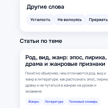
Другие слова
Усталость
Не волнуясь
Прервать
Статьи по теме
Род, вид, жанр: эпос, лирика,
драма и жанровые признаки
Понятно объясняю, чем отличаются род, вид и
жанр в литературе, как распознать эпос, лирик
драму и не путаться в жанрах на уроках и
экзамене.
Жанры
Литература
Толковый словарь