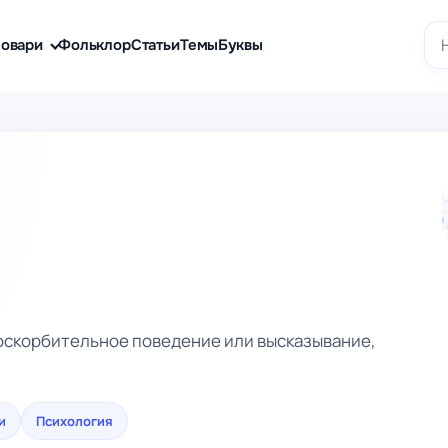
По
овари
Фольклор
Статьи
Темы
Буквы
 оскорбительное поведение или высказывание,
.
и
Психология