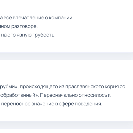
а всё впечатление о компании.
чном разговоре.
на его явную грубость.
рубый», происходящего из праславянского корня со
еобработанный». Первоначально относилось к
 переносное значение в сфере поведения.