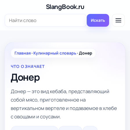
Перейти
SlangBook.ru
к
Поиск:
содержимому
Искать
Главная
•
Кулинарный словарь
•
Донер
ЧТО ОЗНАЧАЕТ
Донер
Донер — это вид кебаба, представляющий
собой мясо, приготовленное на
вертикальном вертеле и подаваемое в хлебе
с овощами и соусами.