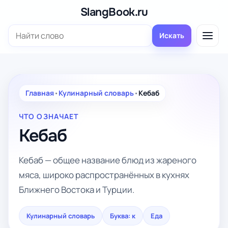
Перейти
SlangBook.ru
к
Поиск:
содержимому
Искать
Главная
•
Кулинарный словарь
•
Кебаб
ЧТО ОЗНАЧАЕТ
Кебаб
Кебаб — общее название блюд из жареного
мяса, широко распространённых в кухнях
Ближнего Востока и Турции.
Кулинарный словарь
Буква: к
Еда